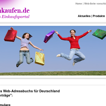
Home
|
Web-Seite vorschl
Aktuelles
|
Produkte
es Web-Adressbuchs für Deutschland
träge'':
mulare