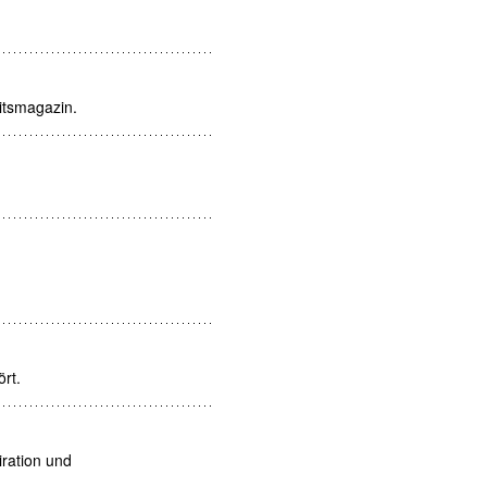
itsmagazin.
rt.
iration und