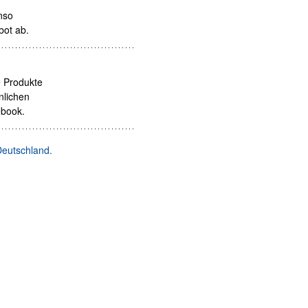
nso
bot ab.
 Produkte
nlichen
ebook.
Deutschland.