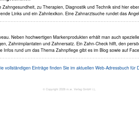
e Zahngesundheit, zu Therapien, Diagnostik und Technik sind hier ebe
rende Links und ein Zahnlexikon. Eine Zahnarztsuche rundet das Ange
veau. Neben hochwertigen Markenprodukten erhält man auch spezielle
en, Zahnimplantaten und Zahnersatz. Ein Zahn-Check hilft, den persö
lle Infos rund um das Thema Zahnpflege gibt es im Blog sowie auf Fac
ie vollständigen Einträge finden Sie im aktuellen Web-Adressbuch für 
© Copyright 2026 m.w. Verlag GmbH i.L.