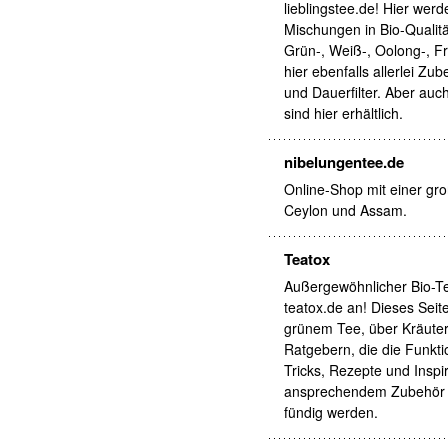
lieblingstee.de! Hier wer
Mischungen in Bio-Qualit
Grün-, Weiß-, Oolong-, Fr
hier ebenfalls allerlei Z
und Dauerfilter. Aber au
sind hier erhältlich.
nibelungentee.de
Online-Shop mit einer gr
Ceylon und Assam.
Teatox
Außergewöhnlicher Bio-Te
teatox.de an! Dieses Seit
grünem Tee, über Kräutert
Ratgebern, die die Funkti
Tricks, Rezepte und Insp
ansprechendem Zubehör für
fündig werden.