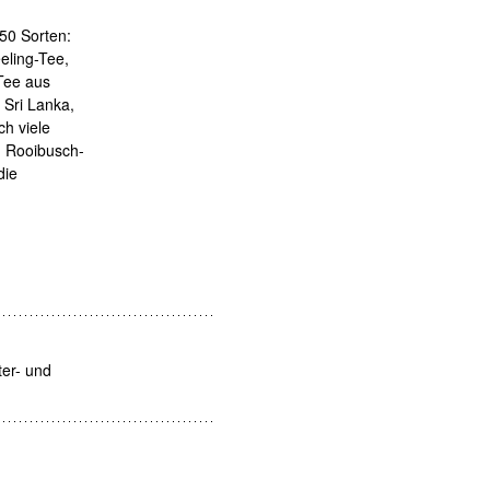
50 Sorten:
eling-Tee,
Tee aus
 Sri Lanka,
h viele
d Rooibusch-
die
er- und