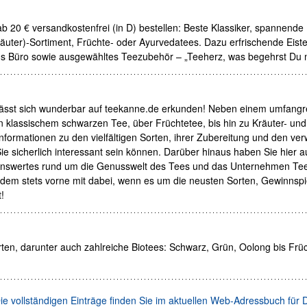
 20 € versandkostenfrei (in D) bestellen: Beste Klassiker, spannende
räuter)-Sortiment, Früchte- oder Ayurvedatees. Dazu erfrischende Eist
's Büro sowie ausgewähltes Teezubehör – „Teeherz, was begehrst Du
lässt sich wunderbar auf teekanne.de erkunden! Neben einem umfangr
 klassischem schwarzen Tee, über Früchtetee, bis hin zu Kräuter- und
 Informationen zu den vielfältigen Sorten, ihrer Zubereitung und den v
ie sicherlich interessant sein können. Darüber hinaus haben Sie hier a
ssenswertes rund um die Genusswelt des Tees und das Unternehmen Te
rdem stets vorne mit dabei, wenn es um die neusten Sorten, Gewinnspi
!
en, darunter auch zahlreiche Biotees: Schwarz, Grün, Oolong bis Frü
ie vollständigen Einträge finden Sie im aktuellen Web-Adressbuch für 