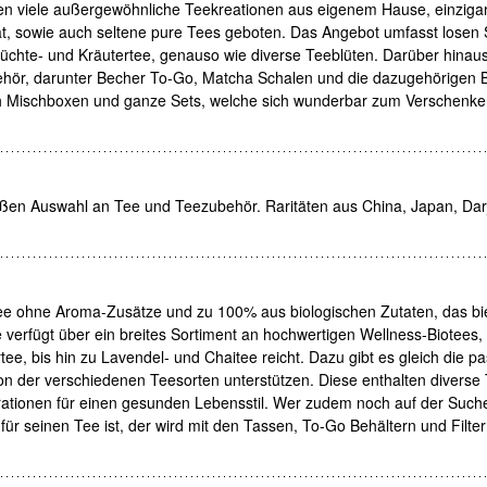
den viele außergewöhnliche Teekreationen aus eigenem Hause, einzigar
ät, sowie auch seltene pure Tees geboten. Das Angebot umfasst losen 
üchte- und Kräutertee, genauso wie diverse Teeblüten. Darüber hinaus
ubehör, darunter Becher To-Go, Matcha Schalen und die dazugehörigen B
ch Mischboxen und ganze Sets, welche sich wunderbar zum Verschenke
oßen Auswahl an Tee und Teezubehör. Raritäten aus China, Japan, Darj
e ohne Aroma-Zusätze und zu 100% aus biologischen Zutaten, das bi
e verfügt über ein breites Sortiment an hochwertigen Wellness-Biotees
ee, bis hin zu Lavendel- und Chaitee reicht. Dazu gibt es gleich die 
on der verschiedenen Teesorten unterstützen. Diese enthalten diverse
irationen für einen gesunden Lebensstil. Wer zudem noch auf der Such
 seinen Tee ist, der wird mit den Tassen, To-Go Behältern und Filter