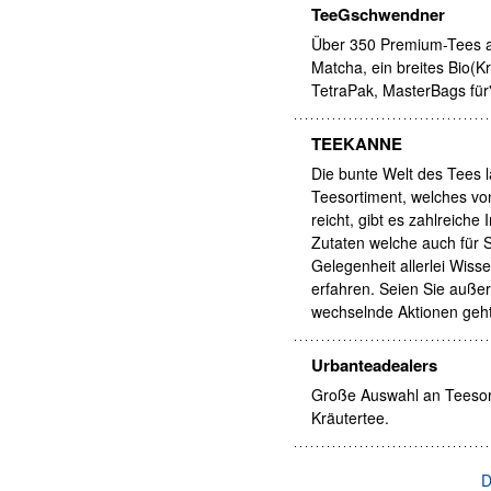
TeeGschwendner
Über 350 Premium-Tees ab
Matcha, ein breites Bio(K
TetraPak, MasterBags für
TEEKANNE
Die bunte Welt des Tees 
Teesortiment, welches von
reicht, gibt es zahlreiche
Zutaten welche auch für S
Gelegenheit allerlei Wi
erfahren. Seien Sie auße
wechselnde Aktionen geht
Urbanteadealers
Große Auswahl an Teesort
Kräutertee.
D