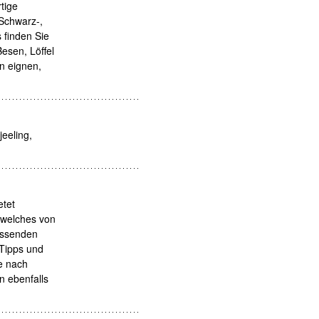
tige
Schwarz-,
 finden Sie
esen, Löffel
n eignen,
eeling,
etet
, welches von
passenden
 Tipps und
e nach
n ebenfalls