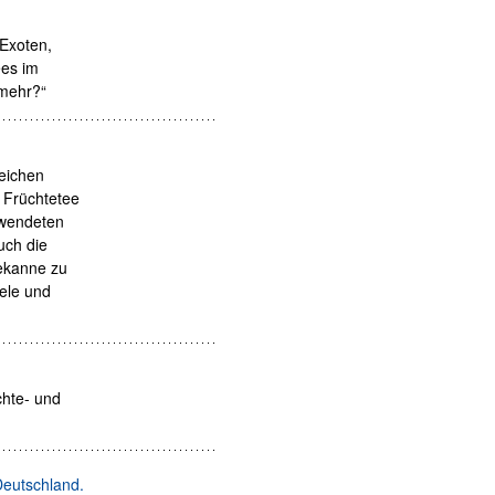
 Exoten,
ees im
 mehr?“
eichen
 Früchtetee
erwendeten
uch die
ekanne zu
ele und
chte- und
Deutschland.