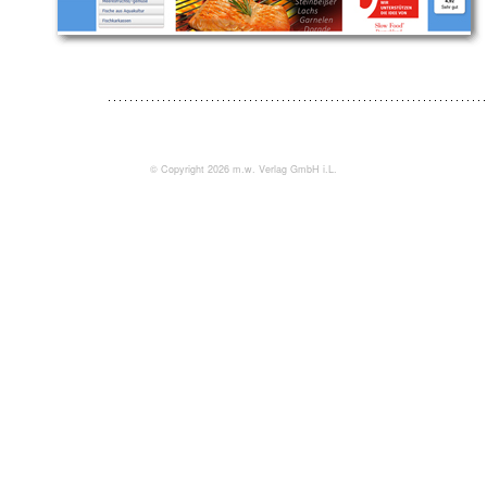
© Copyright 2026 m.w. Verlag GmbH i.L.