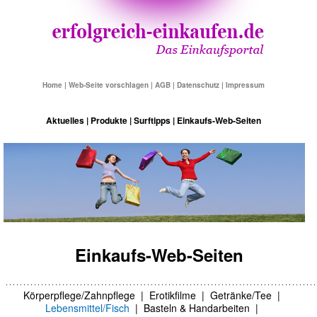
Home
|
Web-Seite vorschlagen
|
AGB
|
Datenschutz
|
Impressum
Aktuelles
|
Produkte
|
Surftipps
|
Einkaufs-Web-Seiten
Einkaufs-Web-Seiten
Körperpflege/Zahnpflege
|
Erotikfilme
|
Getränke/Tee
|
Lebensmittel/Fisch
|
Basteln & Handarbeiten
|