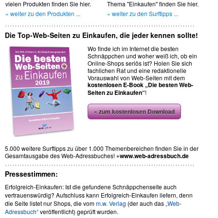
vielen Produkten finden Sie hier.
Thema ''Einkaufen'' finden Sie hier.
» weiter zu den Produkten ...
» weiter zu den Surftipps ...
Die Top-Web-Seiten zu Einkaufen, die jeder kennen sollte!
Wo finde ich im Internet die besten
Schnäppchen und woher weiß ich, ob ein
Online-Shops seriös ist? Holen Sie sich
fachlichen Rat und eine redaktionelle
Vorauswahl von Web-Seiten mit dem
kostenlosen E-Book „Die besten Web-
Seiten zu Einkaufen“
!
» zum kostenlosen Download
5.000 weitere Surftipps zu über 1.000 Themenbereichen finden Sie in der
Gesamtausgabe des Web-Adressbuches!
»www.web-adressbuch.de
Pressestimmen:
Erfolgreich-Einkaufen: Ist die gefundene Schnäppchenseite auch
vertrauenswürdig? Aufschluss kann Erfolgreich-Einkaufen liefern, denn
die Seite listet nur Shops, die vom
m.w. Verlag
(der auch das
„Web-
Adressbuch“
veröffentlicht) geprüft wurden.